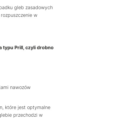
ypadku gleb zasadowych
o rozpuszczenie w
ypu Prill, czyli drobno
ajami nawozów
, które jest optymalne
glebie przechodzi w