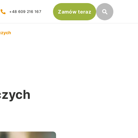
Zamów teraz
+48 609 216 167
nawozów rolniczych Polfert
czych
awożenia
j zadawane pytania
LA
czych