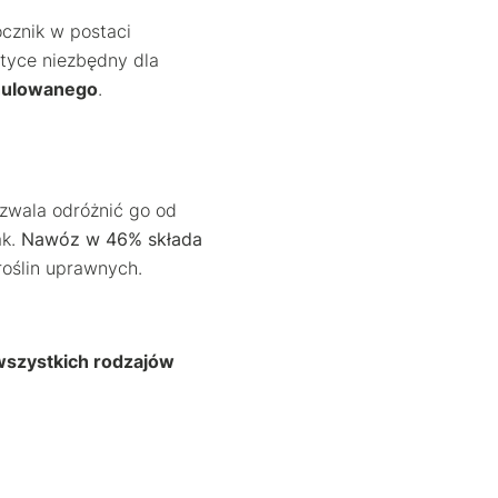
cznik w postaci
tyce niezbędny dla
nulowanego
.
ozwala odróżnić go od
ak.
Nawóz w 46% składa
oślin uprawnych.
szystkich rodzajów