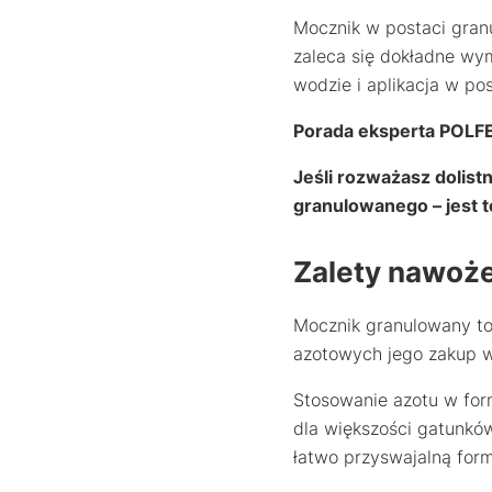
Mocznik w postaci gran
zaleca się dokładne wym
wodzie i aplikacja w po
Porada eksperta POLF
Jeśli rozważasz dolist
granulowanego – jest t
Zalety nawoż
Mocznik granulowany to
azotowych jego zakup w
Stosowanie azotu w form
dla większości gatunkó
łatwo przyswajalną for