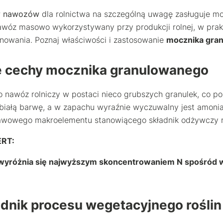
w nawozów
dla rolnictwa na szczególną uwagę zasługuje mo
nawóz masowo wykorzystywany przy produkcji rolnej, w prak
onowania. Poznaj właściwości i zastosowanie
mocznika gra
e cechy mocznika granulowanego
o nawóz rolniczy w postaci nieco grubszych granulek, co p
a białą barwę, a w zapachu wyraźnie wyczuwalny jest amoni
tawowego makroelementu stanowiącego składnik odżywczy r
ERT:
wyróżnia się najwyższym skoncentrowaniem N spośród w
dnik procesu wegetacyjnego roślin