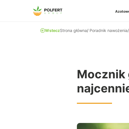
Azotow
Mocz
Wstecz
Strona główna
/
Poradnik nawożenia
/
Mocz
Mocz
Mocz
Sale
Zob
Mocznik 
najcenni