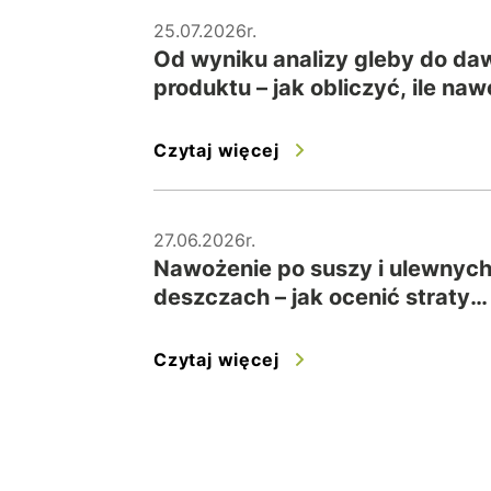
25.07.2026r.
Od wyniku analizy gleby do da
produktu – jak obliczyć, ile na
wysiać na hektar?
Czytaj więcej
27.06.2026r.
Nawożenie po suszy i ulewnyc
deszczach – jak ocenić straty
składników i bezpiecznie
skorygować dawki?
Czytaj więcej