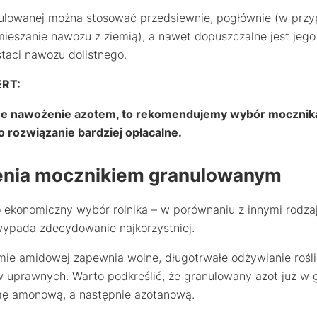
ulowanej można stosować przedsiewnie, pogłównie (w prz
ieszanie nawozu z ziemią), a nawet dopuszczalne jest jeg
staci nawozu dolistnego.
ERT:
ne
nawożenie azotem
, to rekomendujemy wybór mocznika t
o rozwiązanie bardziej opłacalne.
enia mocznikiem granulowanym
 ekonomiczny wybór rolnika – w porównaniu z innymi rodz
ypada zdecydowanie najkorzystniej.
ie amidowej zapewnia wolne, długotrwałe odżywianie roślin
w uprawnych. Warto podkreślić, że granulowany azot już w 
mę amonową, a następnie azotanową.