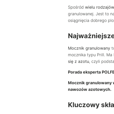
Spośród
wielu rodzajó
granulowanej. Jest to 
osiągnięcia dobrego pl
Najważniejsz
Mocznik granulowany
t
mocznika typu Prill. M
się z azotu
, czyli pods
Porada eksperta POLF
Mocznik granulowany 
nawozów azotowych
.
Kluczowy skła