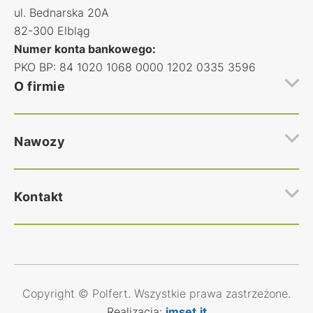
ul. Bednarska 20A
82-300 Elbląg
Numer konta bankowego:
PKO BP: 84 1020 1068 0000 1202 0335 3596
O firmie
Hurtownia nawozów rolniczych Polfert
Nawozy
Regulamin hurtowni nawozów
Polityka prywatności
Najczęstsze pytania
Nawozy Azotowe
Kontakt
Kontakt
Nawozy Wieloskładnikowe
Nawozy Fosforan amonu
Nawozy Inne nawozy
Zakup nawozów
Wszystkie nawozy
zakupy@polfert.com.pl
Sekretariat oraz Księgowość:
Copyright © Polfert. Wszystkie prawa zastrzeżone.
+48 510 810 661
Realizacja:
imset.it