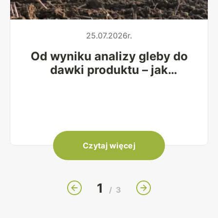
25.07.2026r.
Od wyniku analizy gleby do
dawki produktu – jak
obliczyć, ile nawozu wysiać
na hektar?
Czytaj więcej
1
/
3