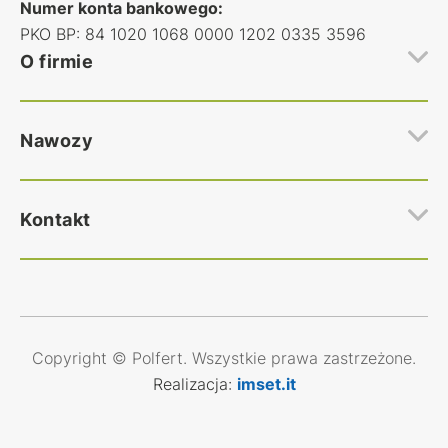
Numer konta bankowego:
PKO BP: 84 1020 1068 0000 1202 0335 3596
O firmie
Hurtownia nawozów rolniczych Polfert
Nawozy
Regulamin hurtowni nawozów
Polityka prywatności
Najczęstsze pytania
Nawozy Azotowe
Kontakt
Kontakt
Nawozy Wieloskładnikowe
Nawozy Fosforan amonu
Nawozy Inne nawozy
Zakup nawozów
Wszystkie nawozy
zakupy@polfert.com.pl
Sekretariat oraz Księgowość:
Copyright © Polfert. Wszystkie prawa zastrzeżone.
+48 510 810 661
Realizacja:
imset.it
biuro@polfert.com.pl
faktury@polfert.com.pl