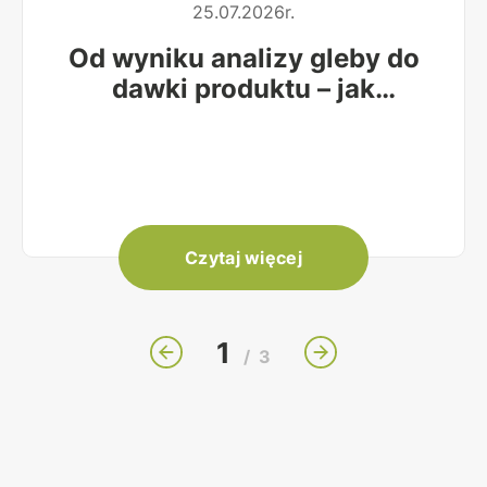
25.07.2026r.
Od wyniku analizy gleby do
dawki produktu – jak
obliczyć, ile nawozu wysiać
na hektar?
Czytaj więcej
1
/
3