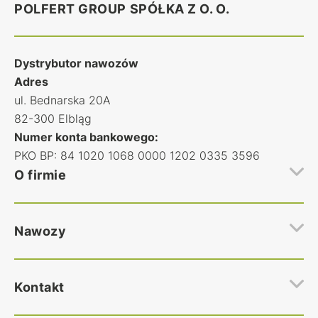
POLFERT GROUP SPÓŁKA Z O. O.
Dystrybutor nawozów
Adres
ul. Bednarska 20A
82-300 Elbląg
Numer konta bankowego:
PKO BP: 84 1020 1068 0000 1202 0335 3596
O firmie
Hurtownia nawozów rolniczych Polfert
Nawozy
Regulamin hurtowni nawozów
Polityka prywatności
Najczęstsze pytania
Nawozy Azotowe
Kontakt
Kontakt
Nawozy Wieloskładnikowe