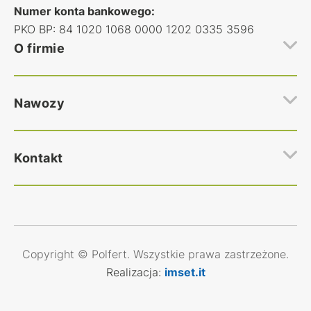
Numer konta bankowego:
PKO BP: 84 1020 1068 0000 1202 0335 3596
O firmie
Hurtownia nawozów rolniczych Polfert
Nawozy
Regulamin hurtowni nawozów
Polityka prywatności
Najczęstsze pytania
Nawozy Azotowe
Kontakt
Kontakt
Nawozy Wieloskładnikowe
Nawozy Fosforan amonu
Nawozy Inne nawozy
Zakup nawozów
Wszystkie nawozy
zakupy@polfert.com.pl
Sekretariat oraz Księgowość:
Copyright © Polfert. Wszystkie prawa zastrzeżone.
+48 510 810 661
Realizacja:
imset.it
biuro@polfert.com.pl
faktury@polfert.com.pl