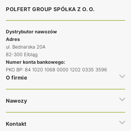
POLFERT GROUP SPÓŁKA Z O. O.
Dystrybutor nawozów
Adres
ul. Bednarska 20A
82-300 Elbląg
Numer konta bankowego:
PKO BP: 84 1020 1068 0000 1202 0335 3596
O firmie
Hurtownia nawozów rolniczych Polfert
Nawozy
Regulamin hurtowni nawozów
Polityka prywatności
Najczęstsze pytania
Nawozy Azotowe
Kontakt
Kontakt
Nawozy Wieloskładnikowe