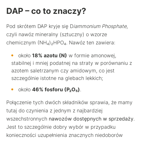
DAP – co to znaczy?
Pod skrótem DAP kryje się D
iammonium Phosphate
,
czyli nawóz mineralny (sztuczny) o wzorze
chemicznym (NH₄)₂HPO₄. Nawóz ten zawiera:
około
18% azotu (N)
w formie amonowej,
stabilnej i mniej podatnej na straty w porównaniu z
azotem saletrzanym czy amidowym, co jest
szczególnie istotne na glebach lekkich;
około
46% fosforu (P₂O₅)
.
Połączenie tych dwóch składników sprawia, że mamy
tutaj do czynienia z jednym z najbardziej
wszechstronnych
nawozów dostępnych w sprzedaży
.
Jest to szczególnie dobry wybór w przypadku
konieczności uzupełnienia znacznych niedoborów