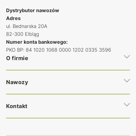
Dystrybutor nawozów
Adres
ul. Bednarska 20A
82-300 Elbląg
Numer konta bankowego:
PKO BP: 84 1020 1068 0000 1202 0335 3596
O firmie
Hurtownia nawozów rolniczych Polfert
Nawozy
Regulamin hurtowni nawozów
Polityka prywatności
Najczęstsze pytania
Nawozy Azotowe
Kontakt
Kontakt
Nawozy Wieloskładnikowe
Nawozy Fosforan amonu
Nawozy Inne nawozy
Zakup nawozów
Wszystkie nawozy